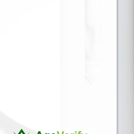
Este líquido combina el sabor tradicional del tabaco
tostado americano con la excelencia de la
tecnología de ósmosis inversa, asegurando una
experiencia de vapeo inigualable. Ideal para los
amantes del tabaco que buscan un sabor genuino y
profundo, Chance de Montreal es perfecto para
disfrutar a cualquier hora del día, ofreciendo una
satisfacción continua y un perfil de sabor auténtico
y refinado.
Para ver precios y comprar producto por favor
registrar o iniciar sesión.
1 EN 1
SKU:
558422148010
Categorías:
60 ML 3MG
,
LIQUIDOS
Marca:
MONTREAL