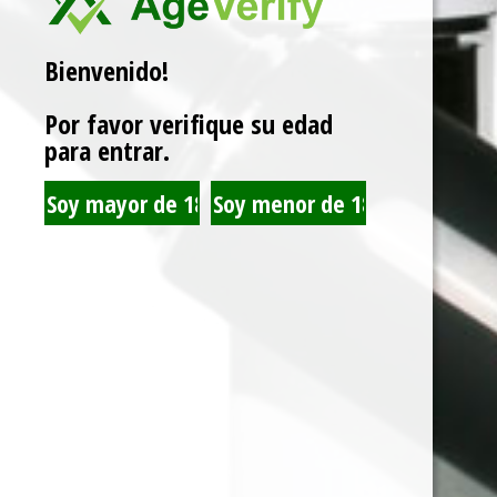
Bienvenido!
Related products
Por favor verifique su edad
para entrar.
JUST JUICE WHITE
JUST JUICE NEW YORK
CHOCO PEANUT
CHEESECAKE 120ML
COOKIE 120ML 3MG
3MG