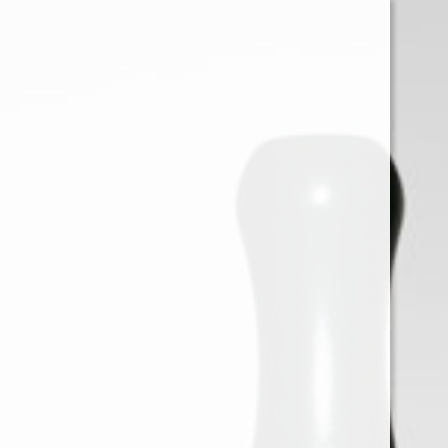
0
Iniciar sessión
Menu