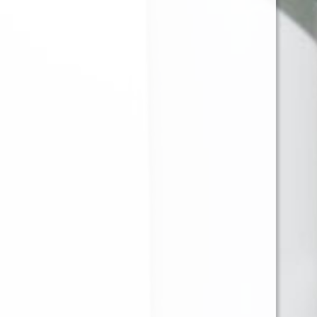
MONTREAL
JUST JUICE BANANA
CANADIAN - 60ML -
CHEESECAKE 120ML
3MG
3MG