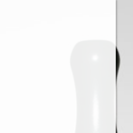
0
Iniciar sessión
Menu