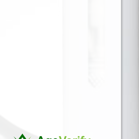
Un tributo al carácter clásico del tabaco americano,
este líquido ofrece una experiencia sobria y
refinada. Desde la primera calada, se percibe un
sabor suave pero definido, con notas terrosas y
secas que evocan el aroma de hojas de tabaco
recién curadas al sol. No hay dulzura añadida ni
interferencias aromáticas: solo un cuerpo limpio y
ligeramente tostado, ideal para quienes buscan
una sensación auténtica y despojada de artificios.
Para ver precios y comprar producto por favor
registrar o iniciar sesión.
1 EN 1
SKU:
558422147570
Categorías:
60 ML 6MG
,
LIQUIDOS
Marca:
MONTREAL