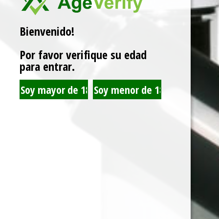
Bienvenido!
Related products
Por favor verifique su edad
para entrar.
MONTREAL KROWN -
JUST JUICE COCONUT
60ML - 3MG
CREAM CHEESECAKE
120ML 3MG