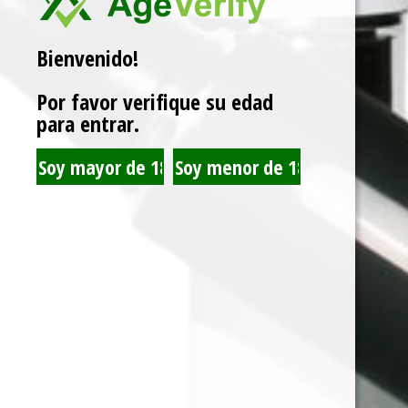
Marca:
MONTREAL
Bienvenido!
Por favor verifique su edad
Related products
para entrar.
MONTREAL CHANCE -
JUST JUICE BANANA
60ML - 3MG
CHEESECAKE 120ML
3MG