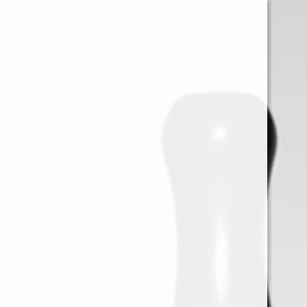
0
Iniciar sessión
Menu