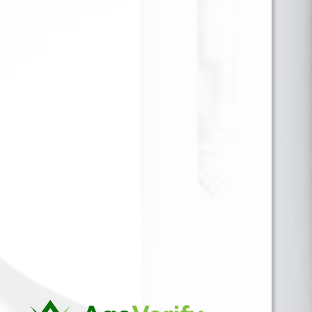
Es una mezcla exquisita diseñada para los amantes
del vapeo que buscan sabores complejos y
satisfactorios. Este líquido combina de manera
magistral el sabor exótico del coco, las notas ricas y
profundas del bourbon, y el carácter robusto del
tabaco, creando una experiencia de vapeo única y
lujosa. La suavidad cremosa del coco se entrelaza
con la calidez del bourbon y el toque terroso del
tabaco, ofreciendo un perfil de sabor que es tanto
indulgente como sofisticado.
Para ver precios y comprar producto por favor
registrar o iniciar sesión.
1 EN 1
SKU:
558422095932
Categorías:
60 ML 12MG
,
LIQUIDOS