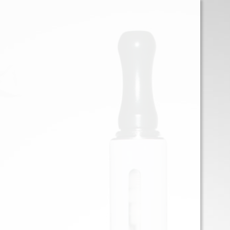
0
Iniciar sessión
Menu
TENNESIE LIAR