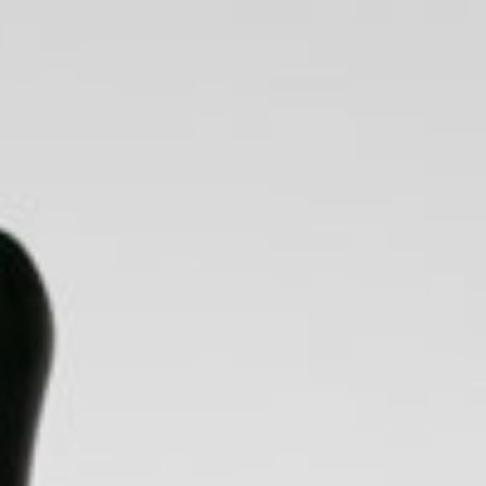
0
Iniciar sessión
NA
TABACO
VAPERS DESECHABLES