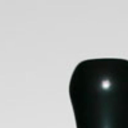
CIAS
FILTROS
LIQUIDOS
PAPELILLO
SALES DE NICOTI
BANDEJAS
Filtrar por precio
FILTRAR