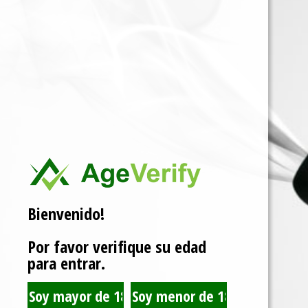
Bienvenido!
Por favor verifique su edad
para entrar.