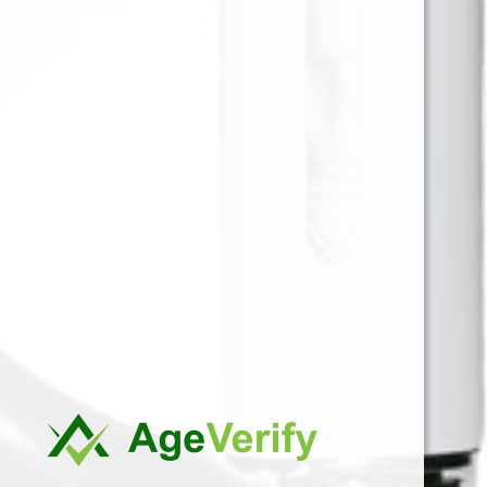
La Bandeja para Enrolar, es el accesorio perfecto
para mantener todo organizado mientras disfrutas.
Su diseño compacto y funcional la hace ideal para
quienes buscan comodidad y estilo en un solo
producto.
Para ver precios y comprar producto por favor
registrar o iniciar sesión.
1 EN 1
SKU:
8716722007938
Categorías:
ACCESORIOS
,
BANDEJAS
Marca:
BULLDOG
Related products