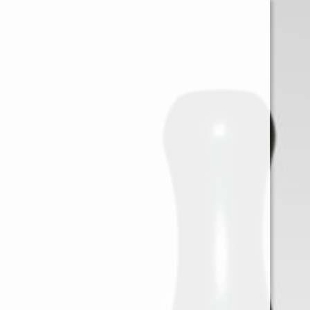
0
Iniciar sessión
Menu