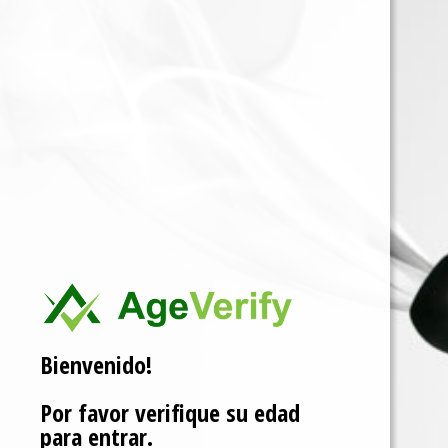
Bienvenido!
Por favor verifique su edad
para entrar.