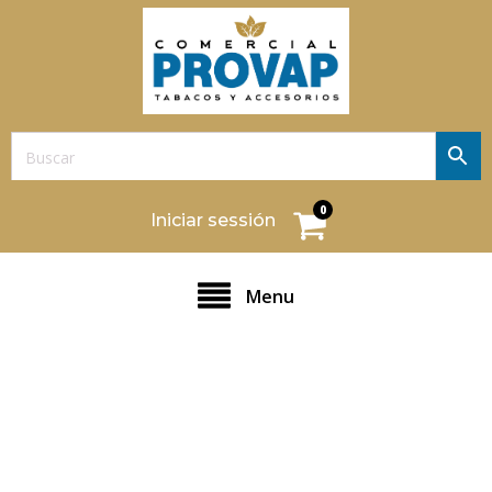
0
Iniciar sessión
Menu