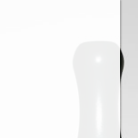
0
Iniciar sessión
Menu