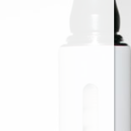
BLUNT WRAP PLATINIUM
PURPLE X25