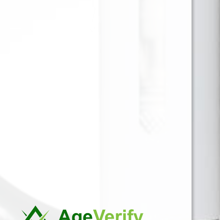
Sabor extremadamente fresco, casual, donde
sientes un aroma dulce. Blunt Wrap, es un
envoltorio de papel laminado para rolar tabaco,
enrollados en forma de espiral, similar a los
papeles de fumar, pero estos son más resistentes,
con una combustión más lenta, uniforme y
aromática, permitiendo una fusión perfecta entre
tu tabaco favorito, combinado con el delicioso
sabor
Para ver precios y comprar producto por favor
registrar o iniciar sesión.
1 EN 1
SKU:
644536227724
Categorías:
BLUNT WRAP
,
PAPELILLO
Marca:
PLATINIUM