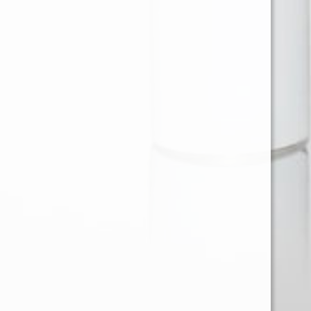
Ventas en Region Metropolitana
KAREN BARRIOS SOTO
karen@provap.cl
+56961368721
Ventas Regiones
JOSE LARA MUÑOZ