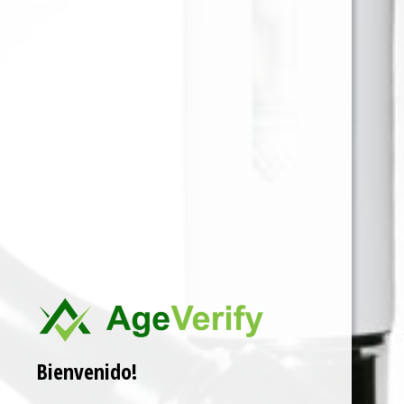
Tabaco que combina la mezcla de tabacos
madurados del tipo Cavendish rubio. Es intensidad
suave y calidad excepcional. Sabor Virginia suave.
Para ver precios y comprar producto por favor
registrar o iniciar sesión.
CAJA X 200 5 EN 5
SKU:
5710840182334
Categorías:
DE LIAR
,
TABACO
Marca:
CAPTAIN BLACK
Related products
Bienvenido!