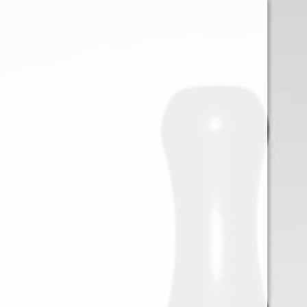
0
Iniciar sessión
Menu