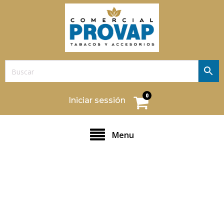
0
Iniciar sessión
Menu