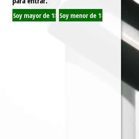
para entrar.
CLIPPER HORROR
G-ROLLZ CENICERO
DAYS 1 X24
PETS - PR3401-DIS3