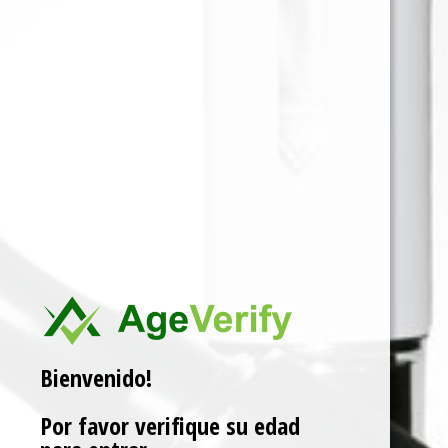
CLUBMASTER MINI (BLUE) x 20
Para ver precios y comprar producto por favor
registrar o iniciar sesión.
SKU:
4000862110400
Categorías:
CLUB MASTER
,
Uncategorized
Related products
Bienvenido!
Por favor verifique su edad