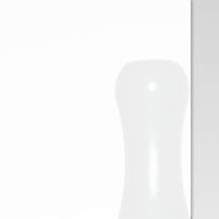
0
Iniciar sessión
Menu