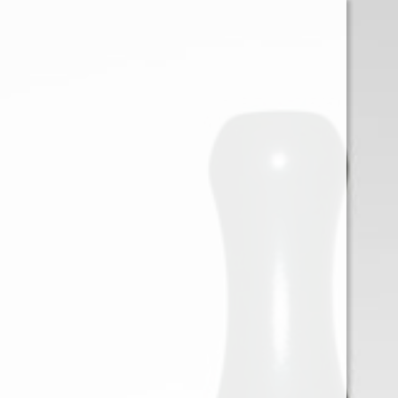
0
Iniciar sessión
Menu