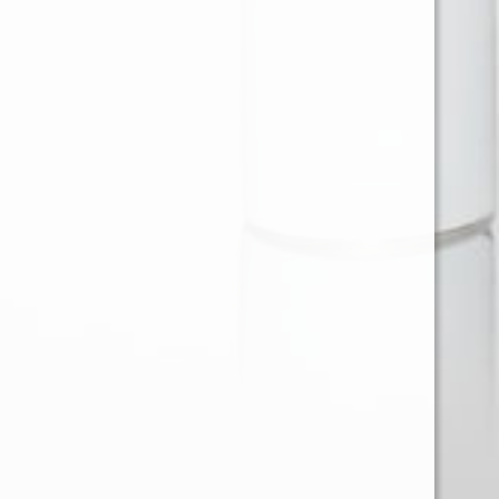
Ventas en Region Metropolitana
KAREN BARRIOS SOTO
karen@provap.cl
+56961368721
Ventas Regiones
JOSE LARA MUÑOZ
Gerencia@comecialprovap.com