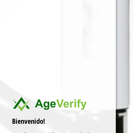
SMOKING FILTRO CARTON
BROWN X 50
Para ver precios y comprar producto por favor
registrar o iniciar sesión.
SKU:
8414775014599
Categorías:
FILTRO DE CARTON
,
FILTROS
Marca:
SMOKING
Related products
Bienvenido!