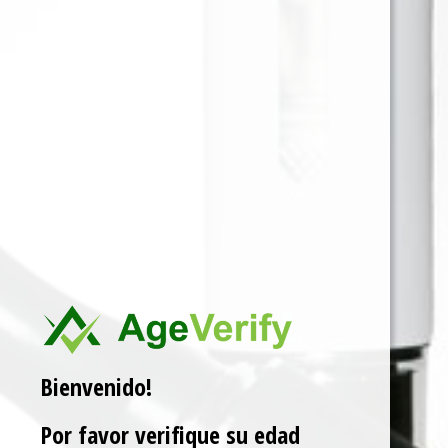
Para ver precios y comprar producto por favor
registrar o iniciar sesión.
1 EN 1
SKU:
74966736553730
Categorías:
ACCESORIOS
,
MOLEDORES
Marca:
METALICOS
Related products
Bienvenido!
Por favor verifique su edad