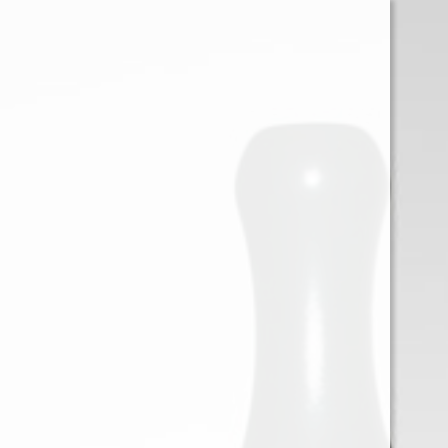
0
Iniciar sessión
Menu