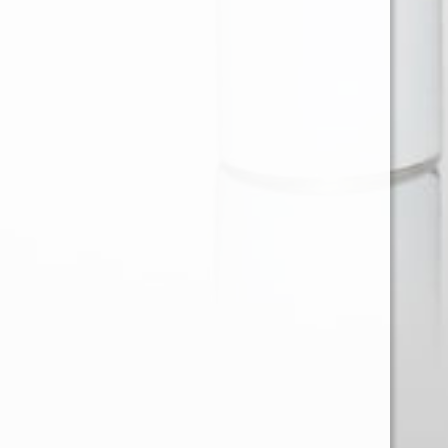
Ventas en Region Metropolitana
KAREN BARRIOS SOTO
karen@provap.cl
+56961368721
Ventas Regiones
JOSE LARA MUÑOZ
Gerencia@comecialprovap.com
+56992768057