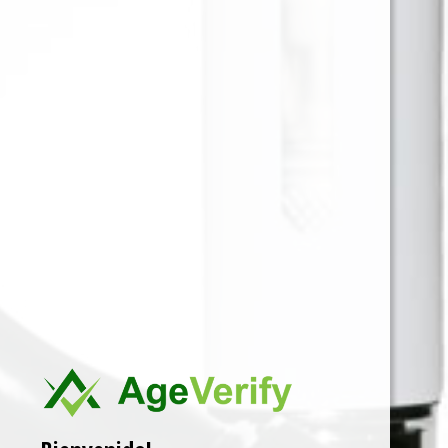
Papelillo para fumar saborizado Arandano Azul,
hecho de cáñamo canadiense, con borde dentado,
libre de tabaco y nicotina. En empaque sellado que
garantiza frescura y sabor.
Para ver precios y comprar producto por favor
registrar o iniciar sesión.
1 EN 1
SKU:
7798121251007
Categorías:
HEMP WRAP
,
PAPELILLO
Marca:
LION ROLLING
Related products