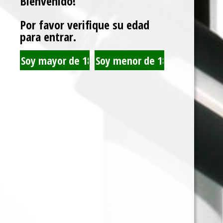
Bienvenido!
Por favor verifique su edad
para entrar.
BLUNT WRAP
HEMP WRAP LION
PLATINIUM BUBBLE
ROLLING TERPENOS
GUM X25
GORILA X25