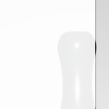
0
Iniciar sessión
Menu