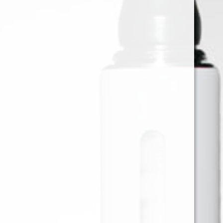
HEMP WRAP LION ROLLING
BLUEBERRY X25