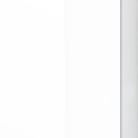
BLUNT WRAP
HEMP WRAP LION
PLATINIUM
ROLLING GRAPE X25
BLUEBERRY X25