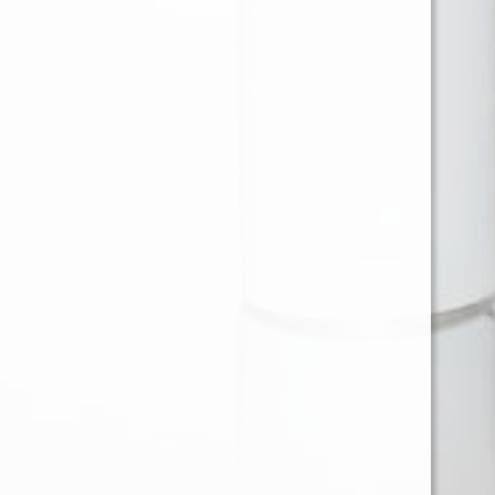
Ventas en Region Metropolitana
KAREN BARRIOS SOTO
karen@provap.cl
+56961368721