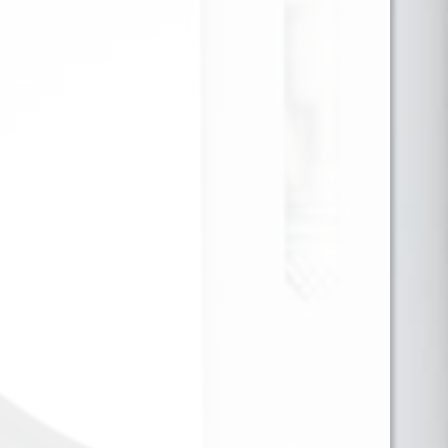
JUST JUICE SALT NIC APPLE &
PEAR ON ICE 30ML 35MG
Una combinación frutal, fresca y crujiente. El Just
Juice Apple & Pear On Ice Salt Nic 35mg mezcla el
dulzor natural de la manzana y la suavidad de la
pera madura con un toque helado refrescante,
ideal para los días calurosos o para quienes buscan
un vapeo limpio y revitalizante.
Para ver precios y comprar producto por favor
registrar o iniciar sesión.
CAJA X 48 1 EN 1
SKU:
5056598188120
Categorías:
30ML 35MG
,
SALES DE NICOTINA