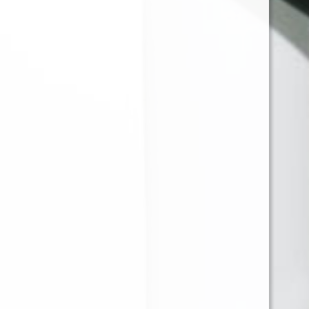
JUST JUICE SALT NIC
JUST JUICE SALT NIC
COCONUT CREAM
GREEN MINT 30ML
CHEESECAKE 30ML
35MG
35MG