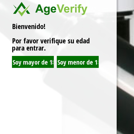
Marca:
JUST JUICE
Bienvenido!
Related products
Por favor verifique su edad
para entrar.
JUST JUICE SALT NIC
JUST JUICE SALT NIC
CINNAMON PANCAKE
BANOFFEE PIE 30ML
30ML 35MG
35MG