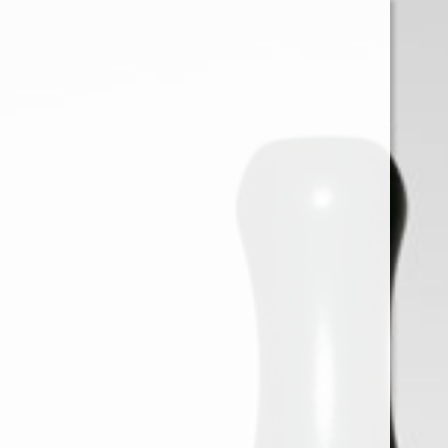
0
Iniciar sessión
Menu