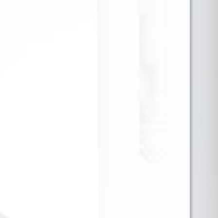
JUST JUICE SALT NIC FUSION
MANGO BLOOD ORANGE
SUPER ICE 30ML 35MG
Dulce, cítrico y con un toque helado. El Just Juice
Mango & Blood Orange On Ice Salt Nic
35mg mezcla la suavidad tropical del mango
maduro con la intensidad vibrante de la naranja
roja (blood orange), rematado con un refrescante
final mentolado. Una combinación equilibrada,
jugosa y revitalizante.
Para ver precios y comprar producto por favor
registrar o iniciar sesión.
CAJA X 48 1 EN 1