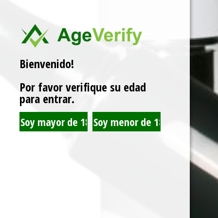
SKU:
5056598188052
Categorías:
30ML 35MG
,
SALES DE NICOTINA
Marca:
JUST JUICE
Bienvenido!
Por favor verifique su edad
Related products
para entrar.
JUST JUICE SALT NIC
JUST JUICE SALT NIC