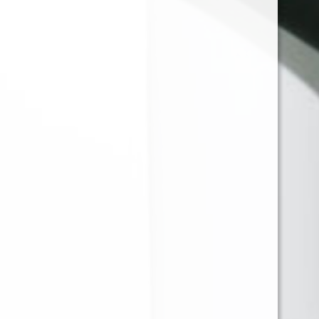
APPLE PIE CUSTARD
STRAWBERRY
30ML 35MG
CHEESECAKE 30ML
35MG
JUST JUICE SALT NIC
JUST JUICE SALT NIC
PEANUT BUTTER
KEY LIME PIE 30ML
CHEESECAKE 30ML
35MG