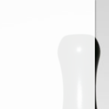
0
Iniciar sessión
Menu