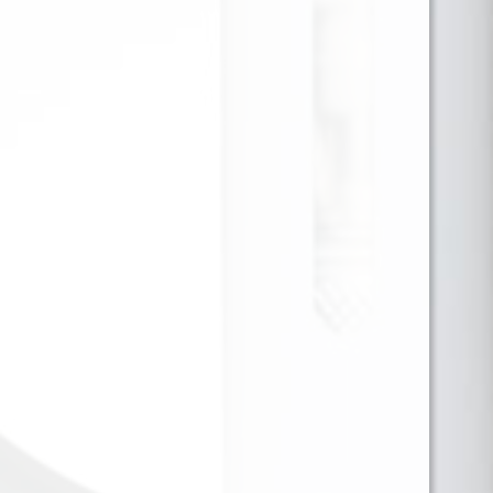
Explosión tropical con un toque gourmet. El Just
Juice Dessert Mango Passion Meringue
Cream ofrece una mezcla irresistible de mango
dulce, maracuyá exótico y un delicado merengue
cremoso, creando un perfil de sabor refrescante y
suave a la vez. Es un líquido de vapeo tropical con
notas de postre, ideal para quienes buscan algo
afrutado pero con cuerpo. Disponible en formato
120ml con 3mg de nicotina, este liquido cuenta con
una base VG/PG 70/30, perfecta para obtener
nubes densas y un sabor envolvente y equilibrado.
Para ver precios y comprar producto por favor
registrar o iniciar sesión.
1 EN 1
SKU:
5056598188755