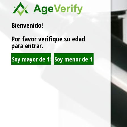
Categorías:
120 ML
,
LIQUIDOS
Marca:
JUST JUICE
Bienvenido!
Por favor verifique su edad
Related products
para entrar.
MONTREAL CHANCE -
JUST JUICE PEANUT
60ML - 3MG
BUTTER CHEESECAKE
120ML 3MG