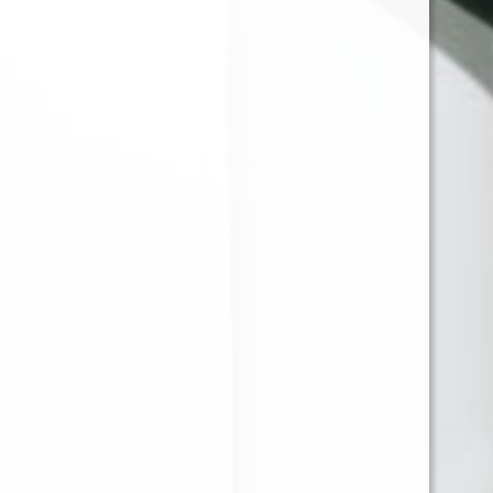
JUST JUICE
MONTREAL MINTY -
BLUEBERRY VANILLA
60ML - 3MG
CUSTARD 120ML 3MG