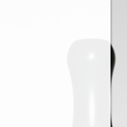
0
Iniciar sessión
Menu