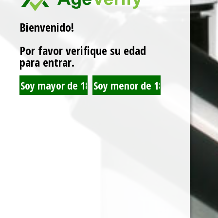
Bienvenido!
Related products
Por favor verifique su edad
para entrar.
JUST JUICE SALT NIC
JUST JUICE SALT NIC
MIXED BERRY WAFFLE
BANOFFEE PIE 30ML
30ML35MG
35MG