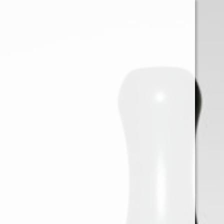
0
Iniciar sessión
Menu