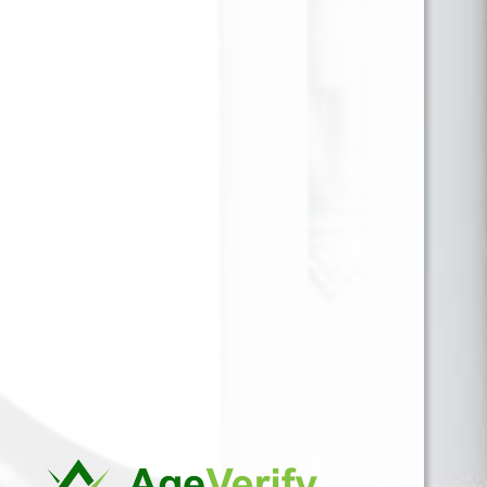
JUST JUICE SALT NIC PEANUT
BUTTER CHEESECAKE 30ML
35MG
La cremosidad del cheesecake se une al sabor
intenso y salado de la mantequilla de maní. Denso,
sabroso y único.
Para ver precios y comprar producto por favor
registrar o iniciar sesión.
CAJA X 48 1 EN 1
SKU:
5056598188427
Categorías:
30ML 35MG
,
SALES DE NICOTINA
Marca:
JUST JUICE