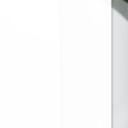
JUST JUICE COCONUT
MONTREAL MINTY -
CREAM CHEESECAKE
60ML - 3MG
120ML 3MG