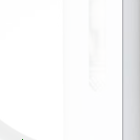
El Just Juice Dessert White Choco Peanut Cookie es
una auténtica delicia para los amantes de
los líquidos postre intensos y cremosos. Disfruta
del sabor de una galleta recién horneada con
trozos de chocolate blanco cremoso y un toque
de maní tostado, en una combinación perfecta
entre dulzura y textura. Con 120ml de líquido y 3mg
de nicotina, su fórmula VG/PG 70/30 proporciona
vapor denso, un golpe de garganta suave y un
sabor envolvente desde la primera calada.
Para ver precios y comprar producto por favor
registrar o iniciar sesión.
CAJA X 40 1 EN 1
SKU:
5056598188779
Categorías:
120 ML
,
LIQUIDOS