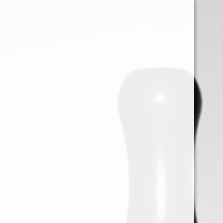
0
Iniciar sessión
Menu