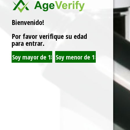
Marca:
JUST JUICE
Bienvenido!
Related products
Por favor verifique su edad
para entrar.
JUST JUICE BANANA
JUST JUICE GOLDEN
CHEESECAKE 120ML
GRAPE ICE 120ML 3MG
3MG