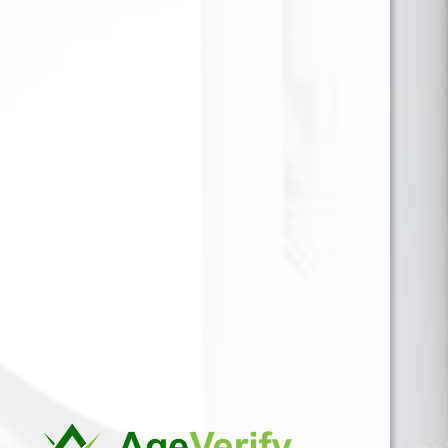
1/4 X15
Ofrecen un suave y delicioso sabor a vainilla, que
busca dar un matiz gastronómico a la experiencia
de fumar. Son papeles de origen europeo,
fabricados a base de especias e impresos con tintas
naturales. La marca también ofrece opciones
orgánicas y de cáñamo.
Para ver precios y comprar producto por favor
registrar o iniciar sesión.
CAJA X 48 1 EN 1
SKU:
71820609338844
Categorías:
PAPEL 1 1/4
,
PAPELILLO
Marca:
LION ROLLING CIRCUS