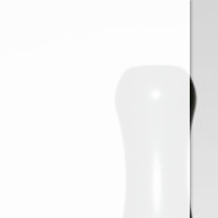
0
Iniciar sessión
Menu