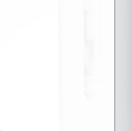
Blue Razz Ice ofrece el sabor cítrico y nostálgico de
la frambuesa azul con un refrescante toque
mentolado. Una versión perfecta de un sabor
superventas. Recargable mediante USB tipo C
(cable UBS no incluido).
*Tecnología de resistencia de doble malla tipo
Mech.
*Capacidad de 18 ml de E-Liquid.
*Pantalla LED.
*Fuerza 35 Mg.
*Una batería de 800 mAh.
*Hasta 20.000 PUFF.
*Potencia regulable desde los 13 a los 25 Watts.
*Modo de carga USB tipo C.
Para ver precios y comprar producto por favor
registrar o iniciar sesión.