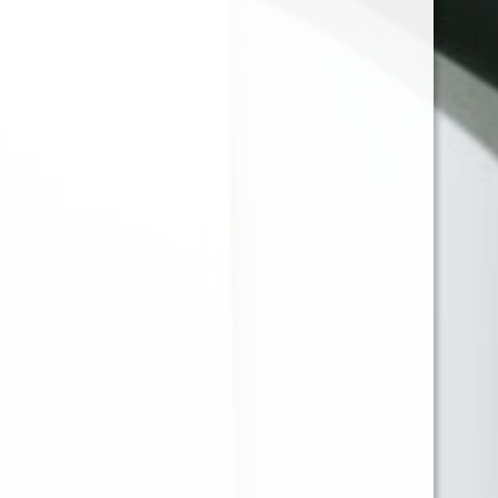
BECO OSENS L
BECO OSENS L PEACH
CRANBERRY GRAPE ICE
MANGO ICE 14ML 7000
14ML 7000 PUFF 0MG
PUFF 0MG
BECO OSENS L
ELFBAR STRAWBERRY
STRAWBERRY BUBBLE
KIWI 5.000 PUFF