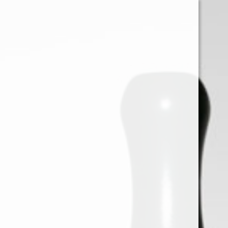
0
Iniciar sessión
Menu