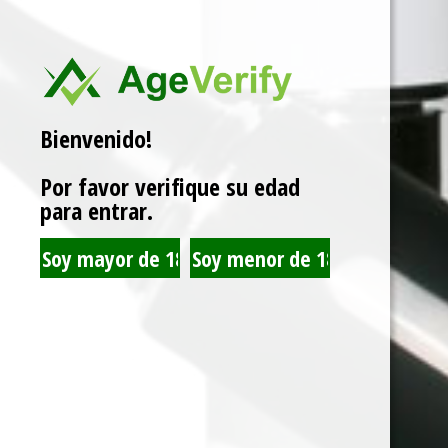
CAJA X 48 1 EN 1
SKU:
6932570166715
Categorías:
20.000 PUFFS
,
VAPERS DESECHABLES
Marca:
LOSTMARY
Bienvenido!
Por favor verifique su edad
para entrar.
Related products