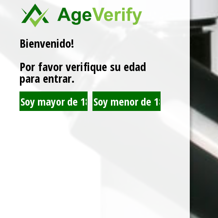
Marca:
MONTREAL
Bienvenido!
Related products
Por favor verifique su edad
para entrar.
JUST JUICE SALT NIC
JUST JUICE SALT NIC
PEANUT BUTTER
BANANA CARAMEL
CHEESECAKE 30ML
WAFFLE 30ML 35MG
35MG