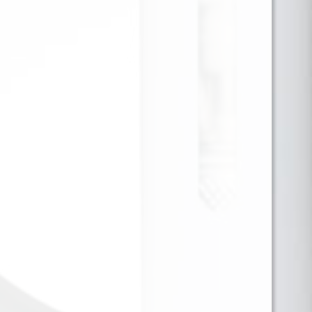
Es un líquido de vapeo especialmente formulado
para aquellos que buscan la experiencia auténtica y
clásica del tabaco rubio americano. Este líquido
ofrece un perfil de sabor suave y equilibrado,
capturando las notas características del tabaco
rubio con su dulzura natural y su ligera sequedad.
Cada inhalación proporciona una experiencia rica y
satisfactoria, perfecta para los amantes del tabaco
que desean disfrutar de un sabor genuino y
refinado.
Para ver precios y comprar producto por favor
registrar o iniciar sesión.
1 EN 1
SKU:
558422146030
Categorías:
30ML 20MG
,
SALES DE NICOTINA