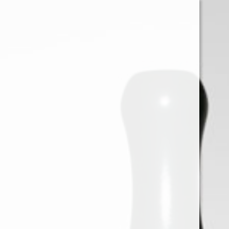
0
Iniciar sessión
Menu