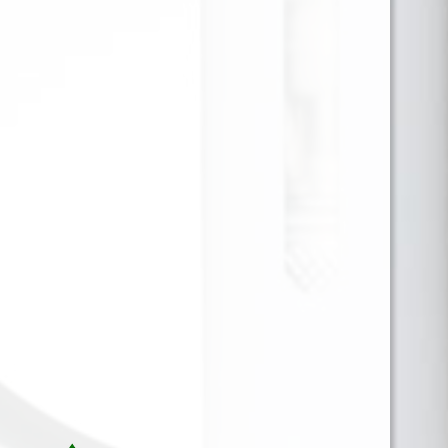
Es una mezcla exquisita diseñada para los amantes
del vapeo que buscan sabores complejos y
satisfactorios. Este líquido combina de manera
magistral el sabor exótico del coco, las notas ricas y
profundas del bourbon, y el carácter robusto del
tabaco, creando una experiencia de vapeo única y
lujosa. La suavidad cremosa del coco se entrelaza
con la calidez del bourbon y el toque terroso del
tabaco, ofreciendo un perfil de sabor que es tanto
indulgente como sofisticado.
Para ver precios y comprar producto por favor
registrar o iniciar sesión.
1 EN 1
SKU:
558422148188
Categorías:
60 ML 3MG
,
LIQUIDOS