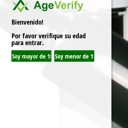
Marca:
MONTREAL
Bienvenido!
Related products
Por favor verifique su edad
para entrar.
JUST JUICE NEW YORK
JUST JUICE KEY LIME
CHEESECAKE 120ML
PIE 120ML 3MG
3MG