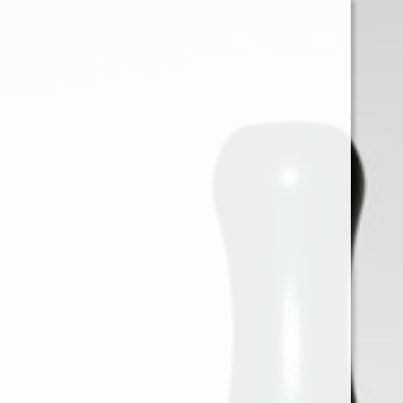
0
Iniciar sessión
Menu