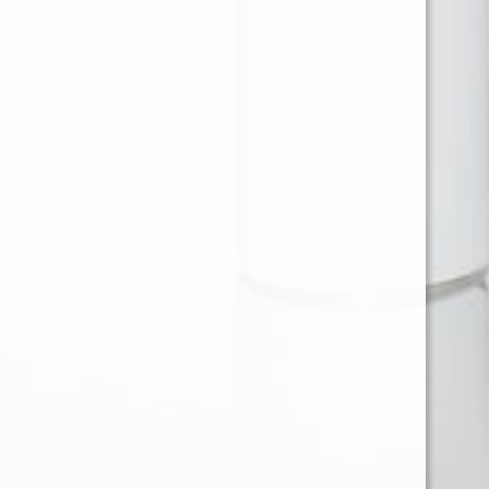
Ventas en Region Metropolitana
KAREN BARRIOS SOTO
karen@provap.cl
+56961368721