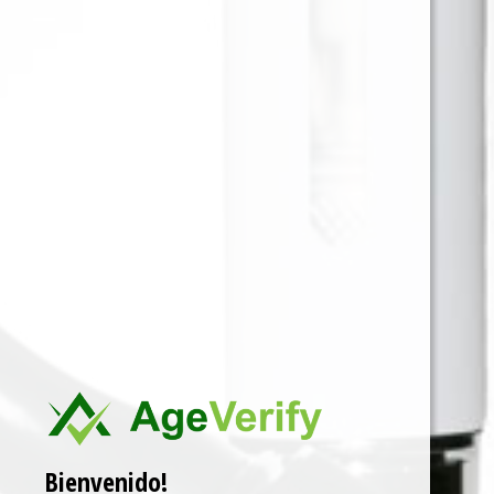
Es un dispositivo para armar cigarrillos de tabaco,
diseñada con un acrílico transparente de alta
calidad que garantiza su durabilidad y resistencia.
Para ver precios y comprar producto por favor
registrar o iniciar sesión.
1 EN 1
SKU:
3057069018122
Categorías:
ACCESORIOS
,
MAQUINA ENROLADORA DE LIAR
Marca:
OCB
Related products
Bienvenido!