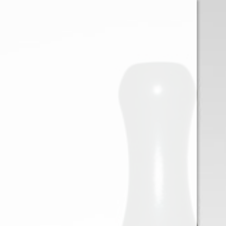
0
Iniciar sessión
Menu