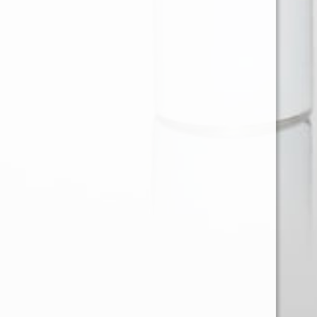
Ventas en Region Metropolitana
KAREN BARRIOS SOTO
karen@provap.cl
+56961368721
Ventas Regiones
JOSE LARA MUÑOZ
Gerencia@comecialprovap.com
+56992768057