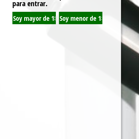
para entrar.
JUST JUICE
MONTREAL
CINNAMON PANCAKE
CANADIAN - 60ML -
120ML 3MG
3MG