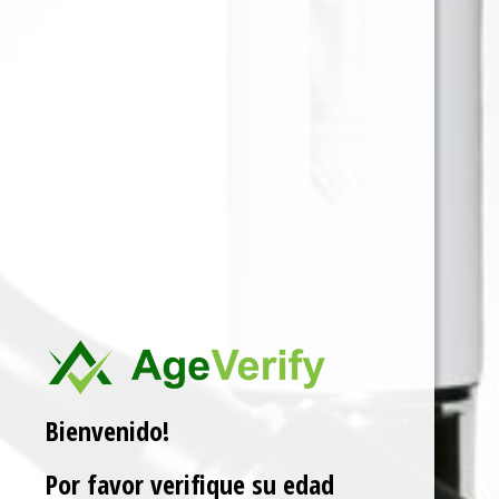
Para ver precios y comprar producto por favor
registrar o iniciar sesión.
CAJA X 40 1 EN 1
SKU:
5056598101990
Categorías:
100 ML
,
LIQUIDOS
Marca:
POD SALT
Related products
Bienvenido!
Por favor verifique su edad