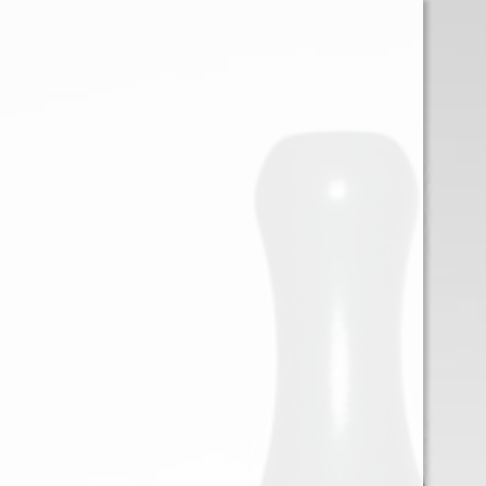
0
Iniciar sessión
Menu