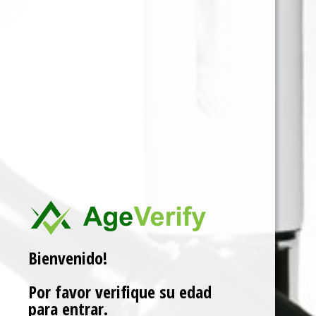
Para ver precios y comprar producto por favor
registrar o iniciar sesión.
SKU:
810132737404
Categorías:
EQUIPOS Y RESISTENCIAS
,
RESISTENCIAS
Etiqueta:
RESISTENCIA
Marca:
PADO
Related products
Bienvenido!
Por favor verifique su edad
para entrar.