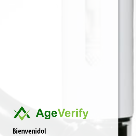
RONSON TRANSPARENTE X20
Para ver precios y comprar producto por favor
registrar o iniciar sesión.
CAJA X 50 1 EN 1
SKU:
7804612131281
Categorías:
ACCESORIOS
,
ENCENDEDORES
Marca:
RONSON
Related products
Bienvenido!