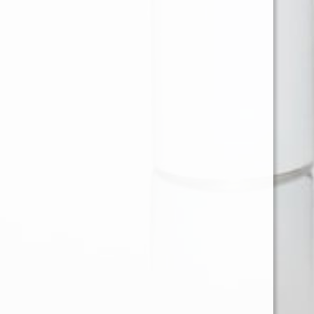
Ventas en Region Metropolitana
KAREN BARRIOS SOTO
karen@provap.cl
+56961368721
Ventas Regiones