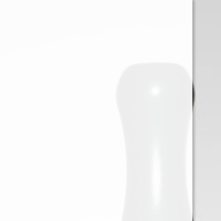
0
Iniciar sessión
Menu