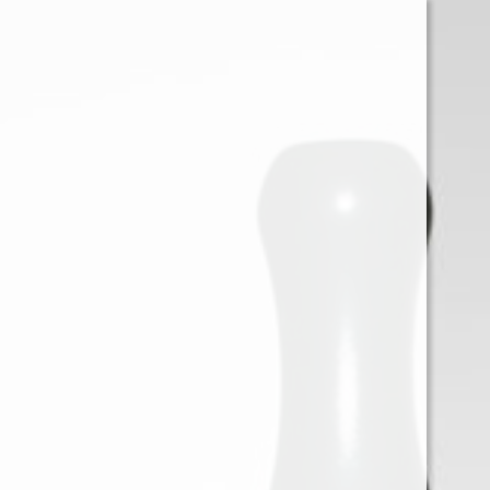
0
Iniciar sessión
Menu