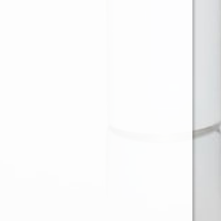
Ventas en Region Metropolitana
KAREN BARRIOS SOTO
karen@provap.cl
+56961368721