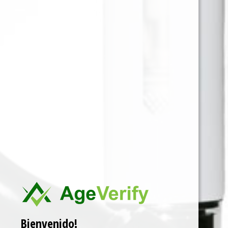
ZENGAZ ENCENDEDOR
DISEÑO FACES x12
ZENGAZ ENCENDEDOR FACES x12
Para ver precios y comprar producto por favor
registrar o iniciar sesión.
SKU:
67508663411771
Categorías:
ACCESORIOS
,
ENCENDEDORES
,
Uncategorized
Related products
Bienvenido!