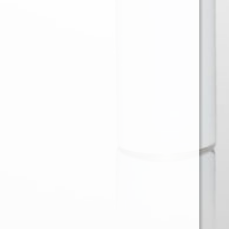
Ventas en Region Metropolitana
KAREN BARRIOS SOTO
karen@provap.cl
+56961368721
Ventas Regiones
JOSE LARA MUÑOZ
Gerencia@comecialprovap.com
+56992768057