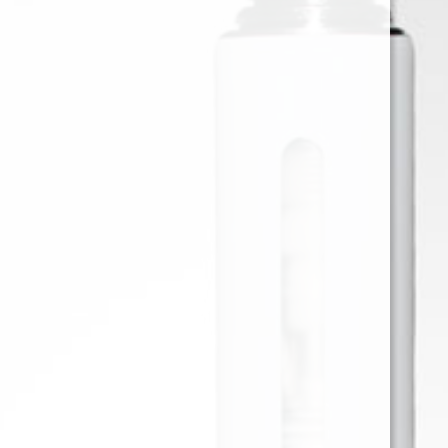
VOOPOO POD ARGUS Z2
VOOPOO POD ARGUS Z2
KIT SHELL WHITE
KIT SILK BLACK
$
9.594
$
9.594