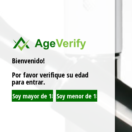
VOOPOO POD ARGUS Z2
VOOPOO POD ARGUZ Z2
KIT SUNLIGHT ORANGE
KIT LAKE BLUE
$
9.594
$
9.594
Bienvenido!
Por favor verifique su edad
para entrar.