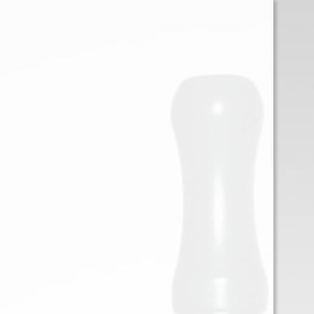
0
Iniciar sessión
Menu
VOOPOO