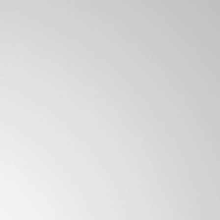
0
Iniciar sessión
NA
TABACO
VAPERS DESECHABLES