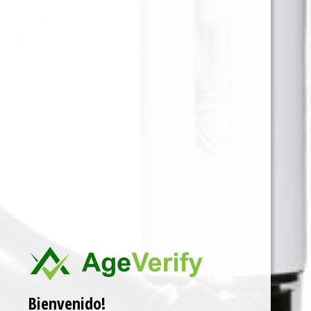
Es un dispositivo para armar cigarrillos de tabaco,
diseñada con un acrílico transparente de alta
calidad que garantiza su durabilidad y resistencia.
Para ver precios y comprar producto por favor
registrar o iniciar sesión.
1 EN 1
SKU:
4002604274760
Categorías:
GIZEH
,
GIZEH
,
MAQUINA ENROLADORA DE LIAR
Marca:
GIZEH
Related products
Bienvenido!