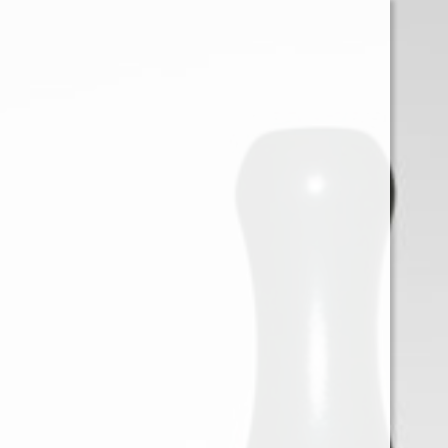
0
Iniciar sessión
Menu