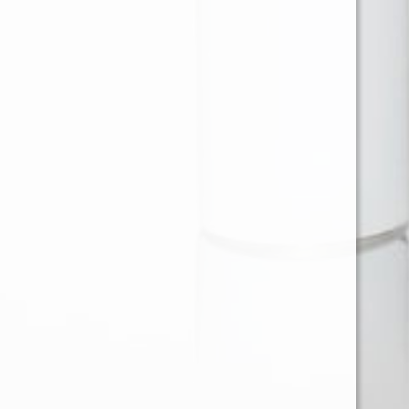
Ventas en Region Metropolitana
KAREN BARRIOS SOTO
karen@provap.cl
+56961368721