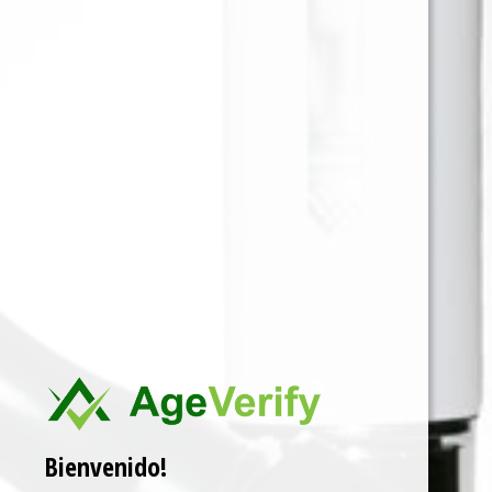
Cuenta con una boquilla diseñada para una calada
suave y cómoda, una pantalla digital que muestra el
nivel de batería y el e-líquido, una batería
recargable, y un puerto USB-C para su carga.
Para ver precios y comprar producto por favor
registrar o iniciar sesión.
CAJA X 5 1 EN 1
SKU:
6932570166654
Categorías:
10.000 PUFFS
,
VAPERS DESECHABLES
Marca:
ELFBAR
Related products
Bienvenido!