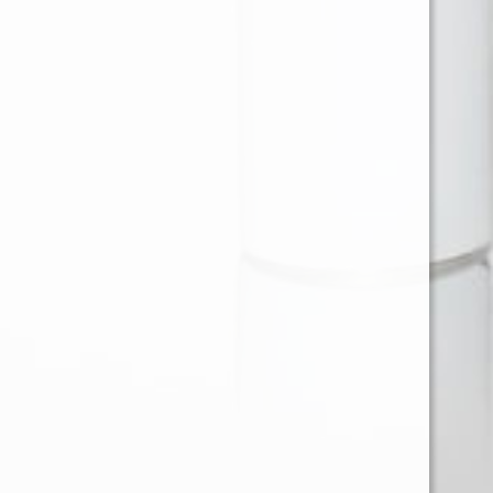
Ventas en Region Metropolitana
KAREN BARRIOS SOTO
karen@provap.cl
+56961368721
Ventas Regiones