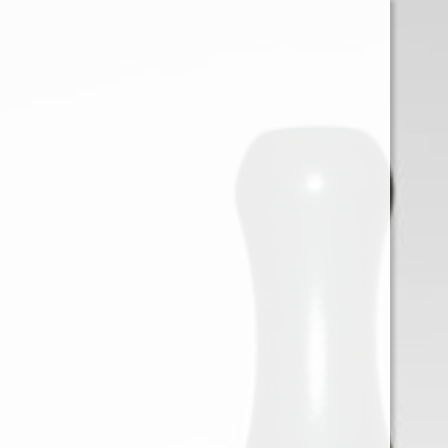
0
Iniciar sessión
Menu