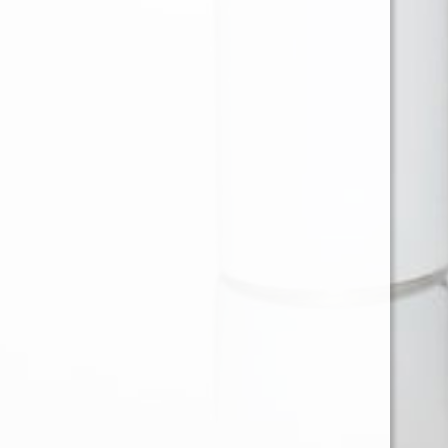
Ventas en Region Metropolitana
KAREN BARRIOS SOTO
karen@provap.cl
+56961368721