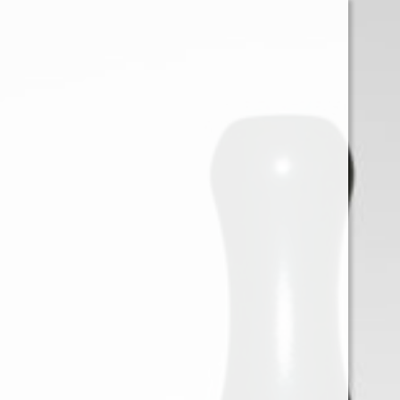
0
Iniciar sessión
Menu