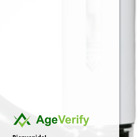
Papelillo para fumar saborizado Uva, hecho de
cáñamo canadiense, con borde dentado, libre de
tabaco y nicotina. En empaque sellado que
garantiza frescura y sabor.
Para ver precios y comprar producto por favor
registrar o iniciar sesión.
1 EN 1
SKU:
7798121254008
Categorías:
HEMP WRAP
,
PAPELILLO
Marca:
LION ROLLING
Related products