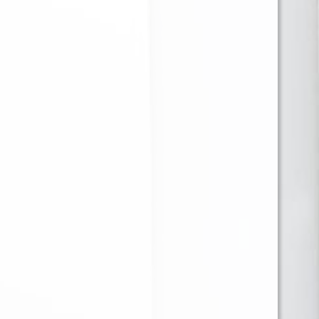
BULLDOG PAPELILLO
HEMP WRAP LION
NEGRO 1 1/4 + TIPS
ROLLING TERPENOS
TANGIE X25