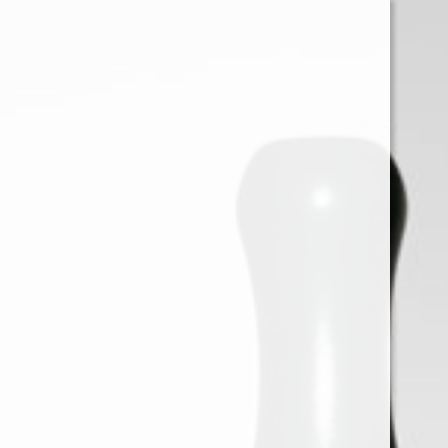
0
Iniciar sessión
Menu