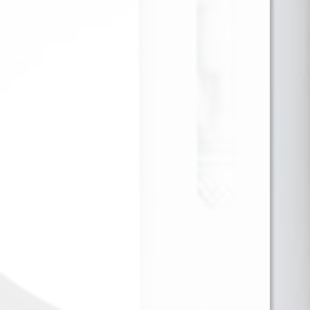
JUST JUICE SALT NIC GREEN
MINT 30ML 35MG
Fresca, herbal y clásica. El Just Juice Green Mint Salt
Nic 35mg ofrece un perfil de menta verde suave y
refrescante, con ese toque natural y limpio que
recuerda al chicle de menta o a una infusión ligera.
Perfecto para quienes buscan un vapeo mentolado
sin exceso de dulzor ni frío extremo.
Para ver precios y comprar producto por favor
registrar o iniciar sesión.
CAJA X 48 1 EN 1
SKU:
5056598188250
Categorías:
30ML 35MG
,
SALES DE NICOTINA