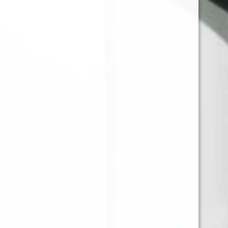
JUST JUICE SALT NIC
JUST JUICE SALT NIC
BLACK MINT 30ML
COCONUT CREAM
35MG
CHEESECAKE 30ML
35MG