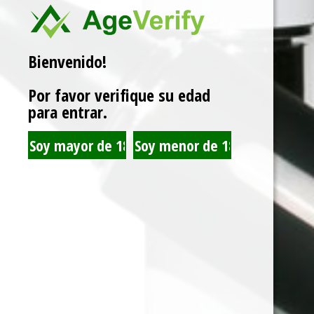
Marca:
JUST JUICE
Bienvenido!
Related products
Por favor verifique su edad
para entrar.
JUST JUICE SALT NIC
JUST JUICE SALT NIC
SALTED CARAMEL
NUTTY CARAMEL
PANCAKE 30ML 35MG
30ML 35MG