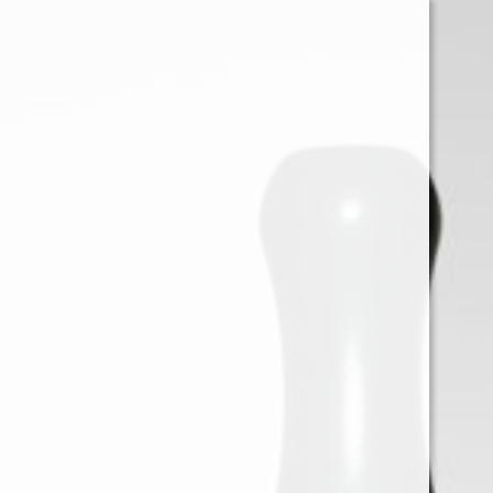
0
Iniciar sessión
Menu