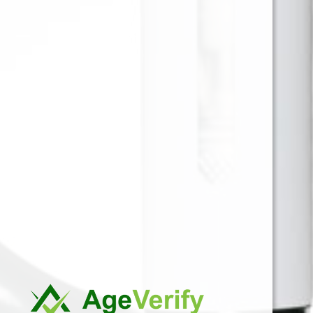
POD SALT NIC JAM MONSTER
BLUEBERRY JAM TART 30ML
25 MG
Para ver precios y comprar producto por favor
registrar o iniciar sesión.
CAJA X 48 1 EN 1
SKU:
5056598140708
Categorías:
30ML 25MG
,
SALES DE NICOTINA
Marca:
POD SALT