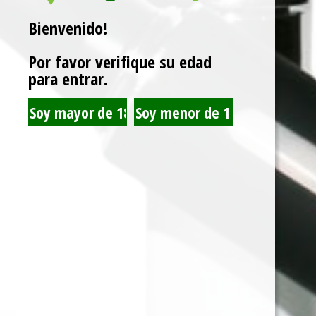
Related products
Bienvenido!
Por favor verifique su edad
para entrar.
JUST JUICE SALT NIC
JUST JUICE SALT NIC
GREEN MINT 30ML
RED MINT 30ML 35MG
35MG