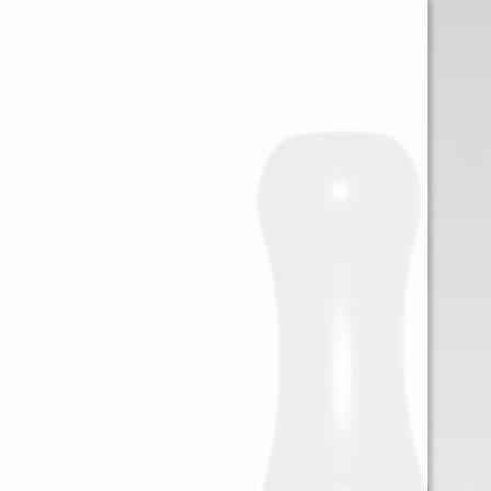
0
Iniciar sessión
Menu