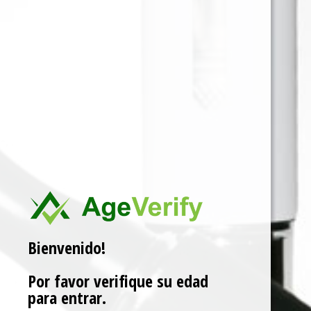
Para ver precios y comprar producto por favor
registrar o iniciar sesión.
CAJA X 160 5 EN 5
SKU:
4002450223509
Categorías:
DE LIAR
,
TABACO
Marca:
PUEBLO
Related products
Bienvenido!
Por favor verifique su edad
para entrar.