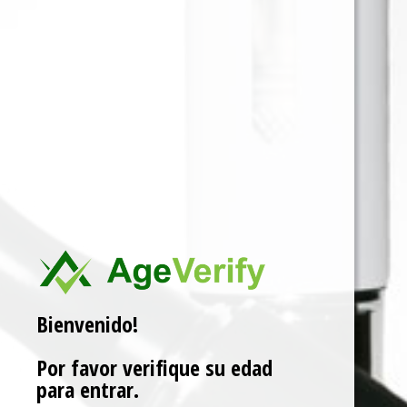
Para ver precios y comprar producto por favor
registrar o iniciar sesión.
CAJA X 150 5 EN 5
SKU:
0765066727495
Categorías:
DE LIAR
,
TABACO
Marca:
SPRINGFIELD
Related products
Bienvenido!
Por favor verifique su edad
para entrar.