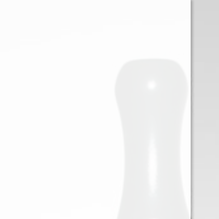
0
Iniciar sessión
Menu