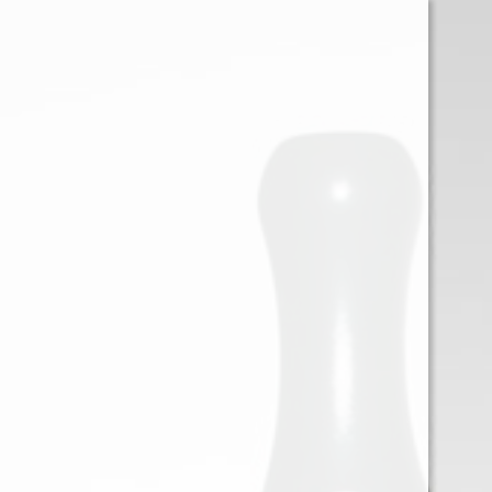
0
Iniciar sessión
Menu