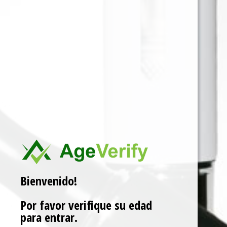
Para ver precios y comprar producto por favor
registrar o iniciar sesión.
CAJA X 150 5 EN 5
SKU:
0765066727451
Categorías:
DE LIAR
,
TABACO
Marca:
SPRINGFIELD
Related products
Bienvenido!
Por favor verifique su edad
para entrar.