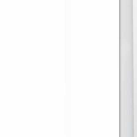
GR
GR