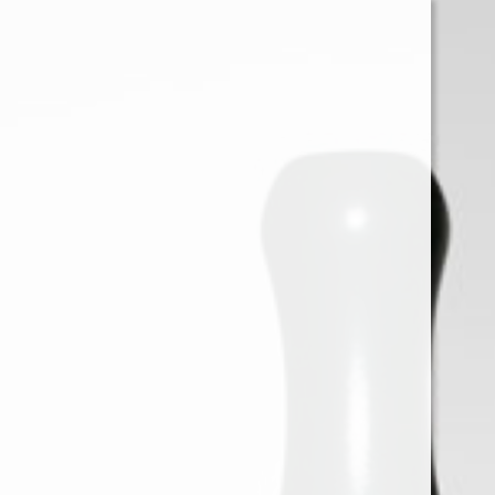
0
Iniciar sessión
Menu