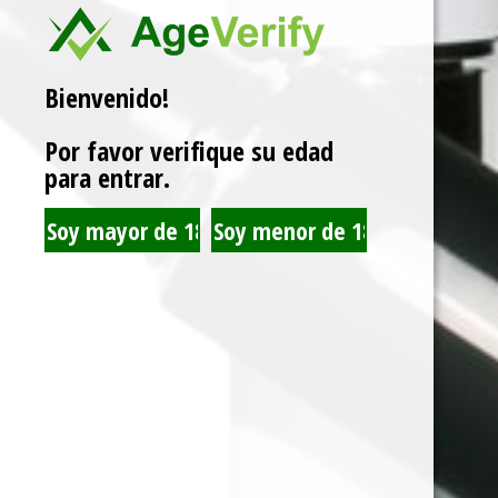
Categorías:
30ML 35MG
,
SALES DE NICOTINA
Marca:
JUST JUICE
Bienvenido!
Por favor verifique su edad
Related products
para entrar.
JUST JUICE SALT NIC
JUST JUICE SALT NIC
APPLE PIE CUSTARD
APPLE & PEAR ON ICE
30ML 35MG
30ML 35MG