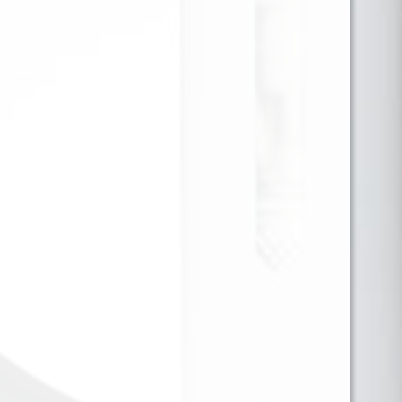
JUST JUICE SALT NIC GRAPE
MELON SUPER ICE 30ML 35MG
Dulce, jugoso y ultra refrescante. El Just Juice Grape
& Melon Super Ice Salt Nic 35mg mezcla el sabor
intenso de la uva madura con la suavidad del melón
dulce, todo potenciado por un toque super ice que
aporta un frescor vibrante y duradero. Una
combinación tropical y frutal perfecta para quienes
buscan frescura y dulzura en equilibrio.
Para ver precios y comprar producto por favor
registrar o iniciar sesión.
CAJA X 48 1 EN 1
SKU:
5056598188083